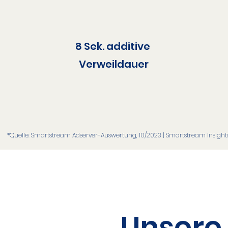
8 Sek. additive ​
Verweildauer​
*Quelle: Smartstream Adserver-Auswertung, 10/2023​ | Smartstream Insights
Unsere