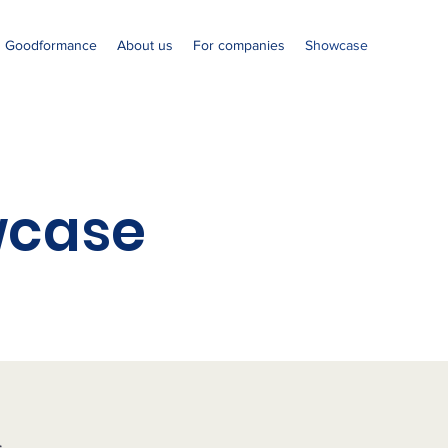
Goodformance
About us
For companies
Showcase
wcase